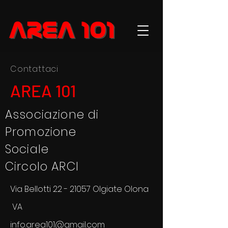
Contattaci
AREA 101
Associazione di
Promozione
Sociale
Circolo ARCI
Via Bellotti
22 - 21057
Olgiate Olona
VA
info.area101@gmail.com