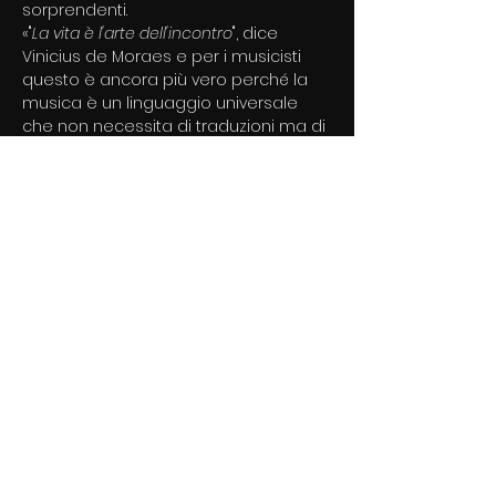
sorprendenti. 
«"
La vita è l'arte dell'incontro
", dice 
Vinicius de Moraes e per i musicisti 
questo è ancora più vero perché la 
musica è un linguaggio universale 
che non necessita di traduzioni ma di 
cui ognuno ha un proprio 
personalissimo accento. Ecco, 
quando Raffaele Casarano, Mirko 
Signorile e io ci incontriamo attorno a 
un pianoforte si crea un lessico 
particolarissimo e intrigante.» 
Eugenio
Un concerto/esperienza di grande 
energia ma anche di grande 
delicatezza e verità emotiva.Da non 
perdere!
Per 
info: 
management@abeatrecords.co
m
 | 3478906468 Mario Caccia 