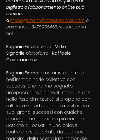
Per chi non riescisse ad acquistare il 
biglietto o l'abbonamento online può 
scrivere 
a 
management@abeatrecords.com
 o 
chiamare il 3478906468, vi aiuteremo 
noi.
Eugenio Finardi
voce
 | 
Mirko 
Signorile
pianoforte
 | 
Raffaele 
Casarano
sax
Eugenio Finardi
 è un artista entrato 
nell'immaginario collettivo con 
successi che hanno segnato 
un'epoca di rivolgimenti sociali e che 
nella fase di maturità si propone con 
raffinatezza ed eleganza rivisitando i 
suoi grandi successi con qualche 
omaggio ai suoi autori più cari, da 
Battiato a Fossati, in una chiave 
teatrale e supportato da due pesi 
massimi della scena jazz nazionale.