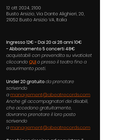
12 ott 2024, 21:00
Busto Arsizio, Via Dante Alighieri, 20,
21052 Busto Arsizio VA, Italia
Ingresso 12€ - Dai 20 ai 26 anni 10€ 
- Abbonamento 5 concerti 48€
acquistabili con prevendita
su vivaticket 
cliccando
QUI
o presso il teatro fino a 
esaurimento posti.
Under 20 gratuito 
da prenotare 
scrivendo 
a
management@abeatrecords.com
Anche gli accompagnatori dei disabili, 
che accedono gratuitamente, 
dovranno prenotare il loro posto 
scrivendo 
a
management@abeatrecords.com