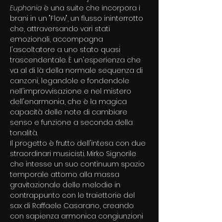
Euphonia
 è una suite che incorpora i 
brani in un "Flow", un flusso ininterrotto 
che, attraversando vari stati 
emozionali, accompagna 
l'ascoltatore a uno stato quasi 
trascendentale. È un'esperienza che 
va al di là della normale sequenza di 
canzoni, legandole e fondendole 
nell'improvvisazione e nel mistero 
dell'enarmonia, che è la magica 
capacità delle note di cambiare 
senso e funzione a seconda della 
tonalità. 
Il progetto è frutto dell'intesa con due 
straordinari musicisti. Mirko Signorile 
che intesse un suo continuum spazio 
temporale attorno alla massa 
gravitazionale delle melodie in 
contrappunto con le traiettorie del 
sax di Raffaele Casarano, creando 
con sapienza armonica congiunzioni 