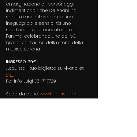
emarginazione e i personaggi 
indimenticabili che De André ha 
saputo raccontare con la sua 
ineguagliabile sensibilità. Uno 
spettacolo che tocca il cuore e 
l'anima, celebrando uno dei più 
grandi cantautori della storia della 
musica italiana.
INGRESSO: 20€
Acquista il tuo biglietto su vivaticket 
QUI
Per info: Luigi 351 7117729
Scopri la band: 
www.faberisback.it