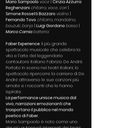
Mario Sampaolo
 voce
 | 
Cinzia Azzurra 
Reghenzani
 chitarra, voce, cori 
| 
Simone Rossetti Bazzaro
 violino
 | 
Fernando Tovo
 chitarra, mandolino, 
bouzuki, banjo
 | 
Luigi Giordano
 basso
 | 
Marco Camia
 batteria
Faber Experience
: il più grande 
spettacolo musicale che celebra la 
vita e l'arte del leggendario 
cantautore italiano Fabrizio De André. 
Portato in scena nei teatri italiani, lo 
spettacolo ripercorre la carriera di De 
André attraverso le sue canzoni più 
amate e i racconti che le hanno 
ispirate.
La performance unisce musica dal 
vivo, narrazioni emozionanti che 
trasportano il pubblico nel mondo 
poetico di Faber.
Mario Sampaolo è noto come uno 
dei più autorevoli interpreti dei brani 