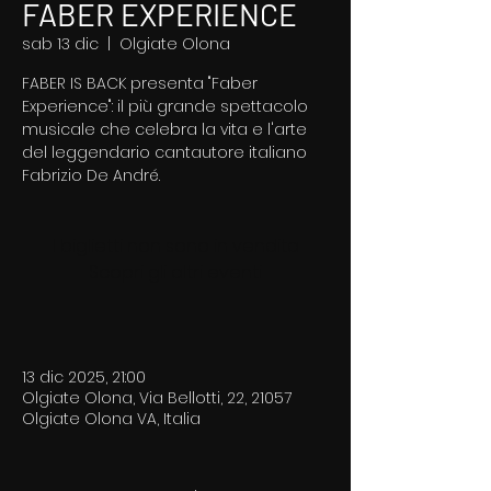
FABER EXPERIENCE
sab 13 dic
  |  
Olgiate Olona
FABER IS BACK presenta "Faber
Experience": il più grande spettacolo
musicale che celebra la vita e l'arte
del leggendario cantautore italiano
Fabrizio De André.
I biglietti non sono in vendita
Scopri gli altri eventi
13 dic 2025, 21:00
Olgiate Olona, Via Bellotti, 22, 21057
Olgiate Olona VA, Italia