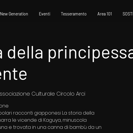
New Generation
Eventi
Tesseramento
Area 101
SOST
a della principess
ente
Associazione Culturale Circolo Arci
ione
polari racconti giapponesi La storia della
arra le vicende di Kaguya, minuscola
Luna e trovata in una canna di bambù da un