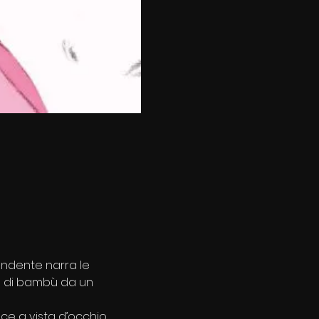
endente narra le 
a di bambù da un 
e a vista d’occhio, 