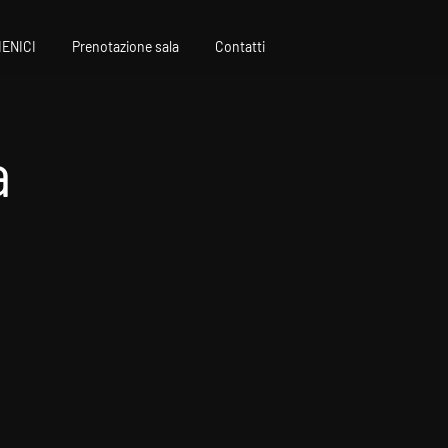
IENICI
Prenotazione sala
Contatti
a