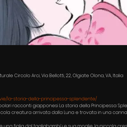
rale Circolo Arci, Via Bellotti, 22, Olgiate Olona, VA, Italia
polari racconti giapponesi La storia della Principessa Spl
cola creatura arrivata dalla Luna e trovata in una cann
una figlia dal tagliabambù e sua moglie, la piccola cresc