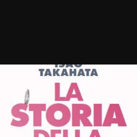
osed
ts