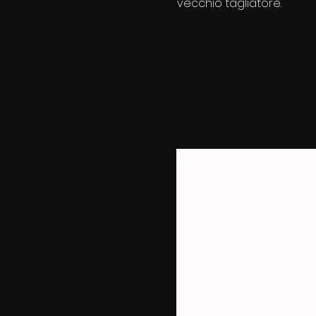
vecchio tagliatore.
Registration is Cl
See other even