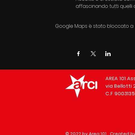
affascinando tutti quelli
Google Maps è stato bloccato a ca
AREA 101 As
via Bellotti
C.F 9003135
© 2022 by Area 101 . Created b