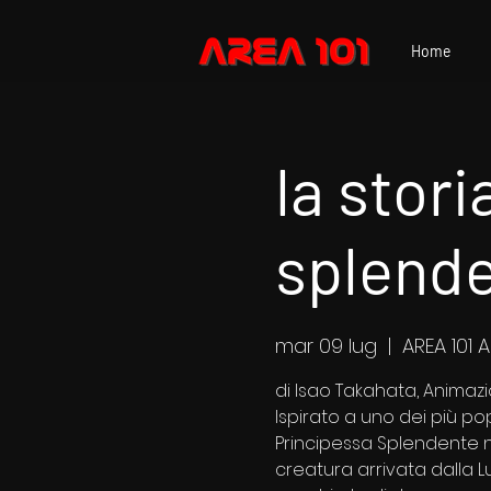
Home
la stori
splend
mar 09 lug
  |  
AREA 101 
di Isao Takahata, Animaz
Ispirato a uno dei più po
Principessa Splendente n
creatura arrivata dalla 