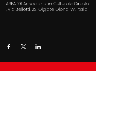
AREA 101 Associazione Culturale Circolo
, Via Bellotti, 22, Olgiate Olona, VA, Italia
AREA 101 Associazione di
Promozione Sociale
via Bellotti 22 Olgiate Olona
C.F
90031350128
| P.I
02899410126
© 2022 by Area 101 . Created by