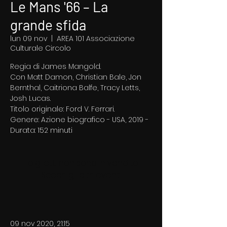
Le Mans '66 – La
grande sfida
lun 09 nov
  |  
AREA 101 Associazione
Culturale Circolo
Regia di James Mangold.
Con Matt Damon, Christian Bale, Jon
Bernthal, Caitriona Balfe, Tracy Letts,
Josh Lucas.
Titolo originale: Ford V. Ferrari.
Genere: Azione biografico - USA, 2019 -
Durata: 152 minuti
I biglietti non sono in vendita
Scopri gli altri eventi
09 nov 2020, 21:15