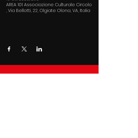
AREA 101 Associazione Culturale Circolo
, Via Bellotti, 22, Olgiate Olona, VA, Italia
AREA 101 Associazione di
Promozione Sociale
via Bellotti 22 Olgiate Olona
C.F
90031350128
| P.I
02899410126
© 2022 by Area 101 . Created by