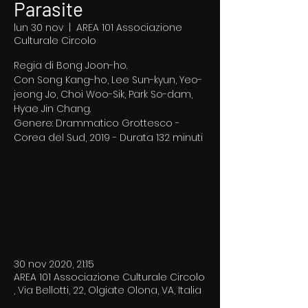
Parasite
lun 30 nov
  |  
AREA 101 Associazione
Culturale Circolo
Regia di Bong Joon-ho.
Con Song Kang-ho, Lee Sun-kyun, Yeo-
jeong Jo, Choi Woo-Sik, Park So-dam,
Hyae Jin Chang.
Genere: Drammatico Grottesco -
Corea del Sud, 2019 - Durata 132 minuti
I biglietti non sono in vendita
Scopri gli altri eventi
30 nov 2020, 21:15
AREA 101 Associazione Culturale Circolo
, Via Bellotti, 22, Olgiate Olona, VA, Italia