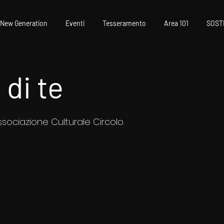
New Generation
Eventi
Tesseramento
Area 101
SOST
 di te
ssociazione Culturale Circolo
ta chiusa
enti