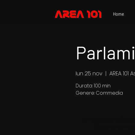
Home
Parlami
lun 25 nov
  |  
AREA 101 A
Durata: 100 min
Genere: Commedia
La registrazione è sta
Scopri gli altri ev