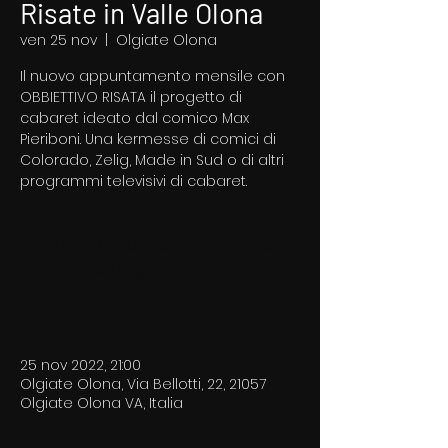
Risate in Valle Olona
ven 25 nov
  |  
Olgiate Olona
Il nuovo appuntamento mensile con
OBBIETTIVO RISATA il progetto di
cabaret ideato dal comico Max
Pieriboni. Una kermesse di comici di
Colorado, Zelig, Made in Sud o di altri
I biglietti non sono in vendita
Scopri gli altri eventi
25 nov 2022, 21:00
Olgiate Olona, Via Bellotti, 22, 21057
Olgiate Olona VA, Italia