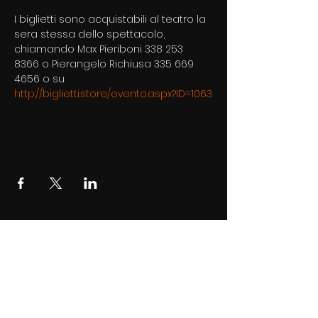
I biglietti sono acquistabili al teatro la 
sera stessa dello spettacolo, 
chiamando Max Pieriboni 338 253 
8366 o Pierangelo Richiusa 335 669 
4656 o su 
http://biglietti.store/evento.aspx?ID=1063
AREA 101 Associazione di
Promozione Sociale