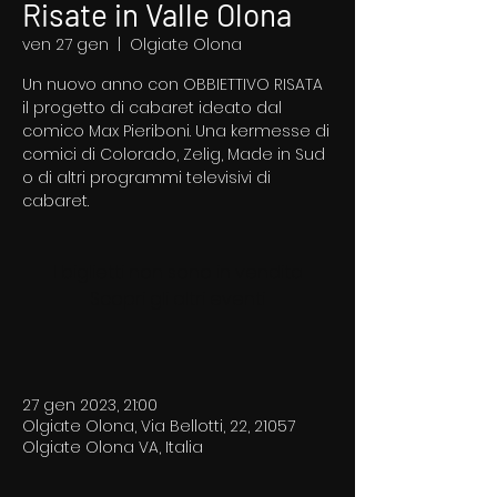
Risate in Valle Olona
ven 27 gen
  |  
Olgiate Olona
Un nuovo anno con OBBIETTIVO RISATA
il progetto di cabaret ideato dal
comico Max Pieriboni. Una kermesse di
comici di Colorado, Zelig, Made in Sud
o di altri programmi televisivi di
I biglietti non sono in vendita
Scopri gli altri eventi
27 gen 2023, 21:00
Olgiate Olona, Via Bellotti, 22, 21057
Olgiate Olona VA, Italia