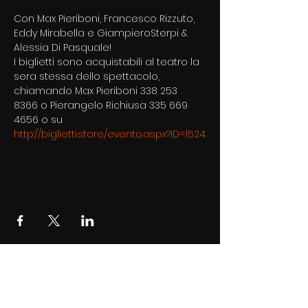
Con Max Pieriboni, Francesco Rizzuto, 
Eddy Mirabella e GiampieroSterpi & 
Alessia Di Pasquale!
I biglietti sono acquistabili al teatro la 
sera stessa dello spettacolo, 
chiamando Max Pieriboni 338 253 
8366 o Pierangelo Richiusa 335 669 
4656 o su
http://biglietti.store/evento.aspx?ID=1524