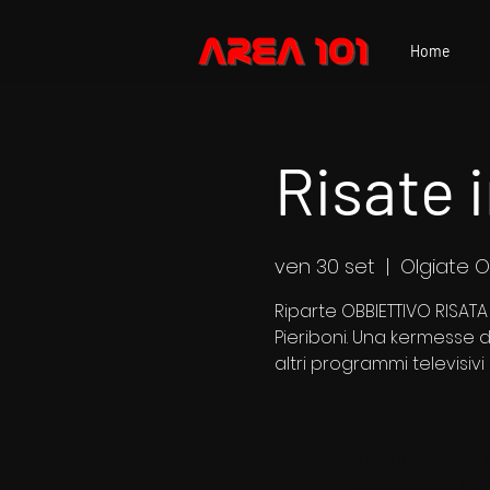
Home
Risate i
ven 30 set
  |  
Olgiate 
Riparte OBBIETTIVO RISAT
Pieriboni. Una kermesse d
I biglietti non sono in
Scopri gli altri ev