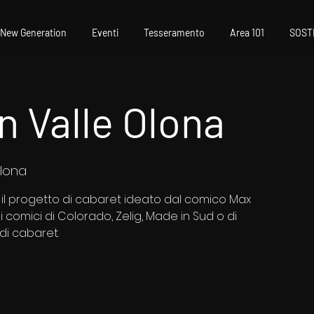
New Generation
Eventi
Tesseramento
Area 101
SOST
n Valle Olona
Olona
A il progetto di cabaret ideato dal comico Max
i comici di Colorado, Zelig, Made in Sud o di
 vendita
enti