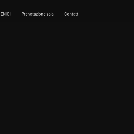
IENICI
Prenotazione sala
Contatti