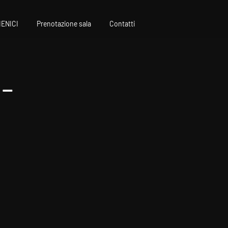
IENICI
Prenotazione sala
Contatti
-