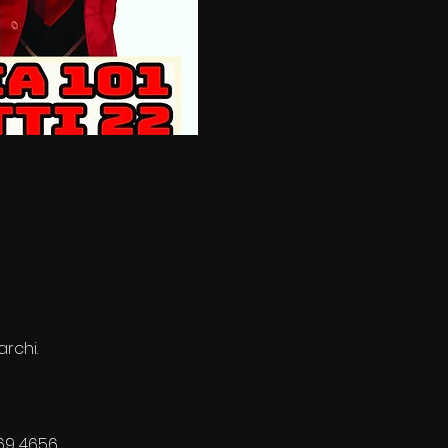
rchi.
669 4656