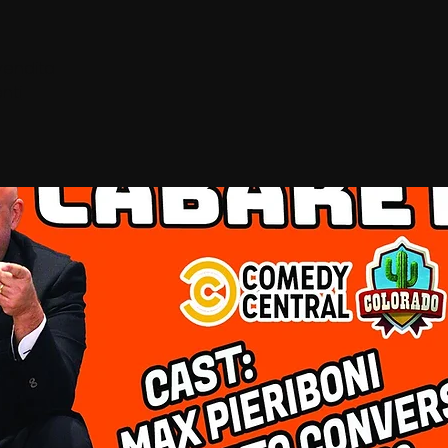
 vendita
enti