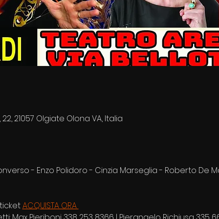
, 22, 21057 Olgiate Olona VA, Italia
nverso - Enzo Polidoro - Cinzia Marseglia - Roberto De Ma
icket 
ACQUISTA ORA 
etti: Max Pieriboni 338 253 8366 | Pierangelo Richiusa 335 