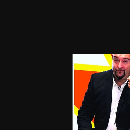
I biglietti non sono in
Scopri gli altri ev