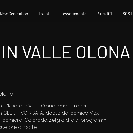
New Generation
Eventi
Tesseramento
Area 101
SOST
 IN VALLE OLONA 
Olona
i "Risate in Valle Olona" che da anni
 OBBIETTIVO RISATA, ideato dal comico Max
i comici di Colorado, Zelig o di altri programmi
due ore di risate!