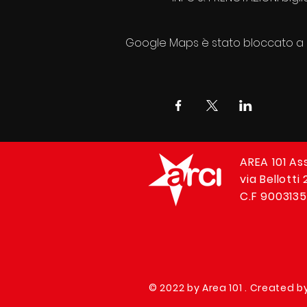
Google Maps è stato bloccato a ca
AREA 101 As
via Bellotti
C.F 9003135
© 2022 by Area 101 . Created b