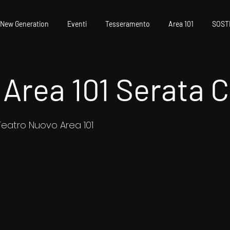
New Generation
Eventi
Tesseramento
Area 101
SOST
 Area 101 Serata 
eatro Nuovo Area 101
 vendita
enti