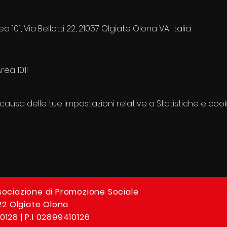
01, Via Bellotti 22, 21057 Olgiate Olona VA, Italia
rea 101!
usa delle tue impostazioni relative a Statistiche e cooki
sociazione di Promozione Sociale
 22 Olgiate Olona
0128 | P.I 02899410126