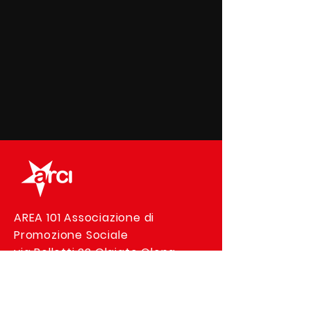
AREA 101 Associazione di
Promozione Sociale
via Bellotti 22 Olgiate Olona
C.F
90031350128
| P.I
02899410126
© 2022 by Area 101 . Created by
Alessio Mocchetti