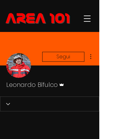
Altre azioni
Segui
Amministratore
Leonardo Bifulco